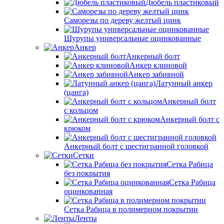
Дюбель пластиковый
Саморезы по дереву желтый цинк
Шурупы универсальные оцинкованные
Анкер
Анкерный болт
Анкер клиновой
Анкер забивной
Латунный анкер
(цанга)
Анкерный болт
с кольцом
Анкерный болт с
крюком
Анкерный болт с шестигранной головкой
Сетки
Сетка Рабица
без покрытия
Сетка Рабица
оцинкованная
Сетка Рабица в полимерном покрытии
Ленты