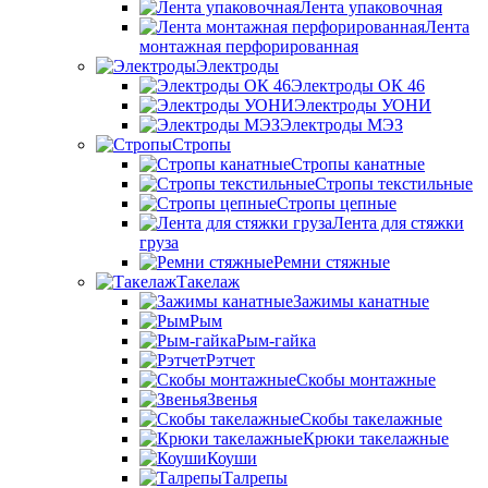
Лента упаковочная
Лента
монтажная перфорированная
Электроды
Электроды ОК 46
Электроды УОНИ
Электроды МЭЗ
Стропы
Стропы канатные
Стропы текстильные
Стропы цепные
Лента для стяжки
груза
Ремни стяжные
Такелаж
Зажимы канатные
Рым
Рым-гайка
Рэтчет
Скобы монтажные
Звенья
Скобы такелажные
Крюки такелажные
Коуши
Талрепы