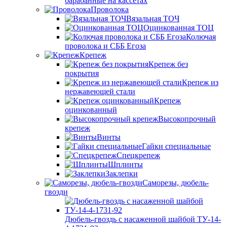
барабанные на кассетах
Проволока
Вязальная ТОЧ
Оцинкованная ТОЦ
Колючая
проволока и СББ Егоза
Крепеж
Крепеж без
покрытия
Крепеж из
нержавеющей стали
Крепеж
оцинкованный
Высокопрочный
крепеж
Винты
Гайки специальные
Спецкрепеж
Шплинты
Заклепки
Саморезы, дюбель-
гвозди
Дюбель-гвоздь с насаженной шайбой ТУ-14-