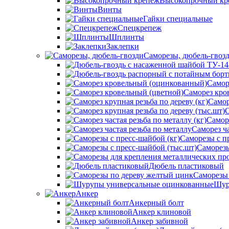
Высокопрочный кр
Винты
Гайки специальные
Спецкрепеж
Шплинты
Заклепки
Саморезы, дюбель-гвоз
Самор
Саморез кро
Самор
С
Саморе
Саморез ча
Саморезы с п
Саморезы
Дюбель пластиковый
Саморезы
Шур
Анкер
Анкерный болт
Анкер клиновой
Анкер забивной