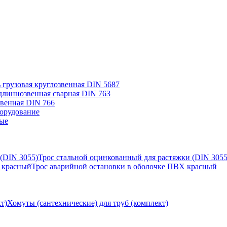
 грузовая круглозвенная DIN 5687
длиннозвенная сварная DIN 763
звенная DIN 766
орудование
ые
Трос стальной оцинкованный для растяжки (DIN 3055
Трос аварийной остановки в оболочке ПВХ красный
Хомуты (сантехнические) для труб (комплект)