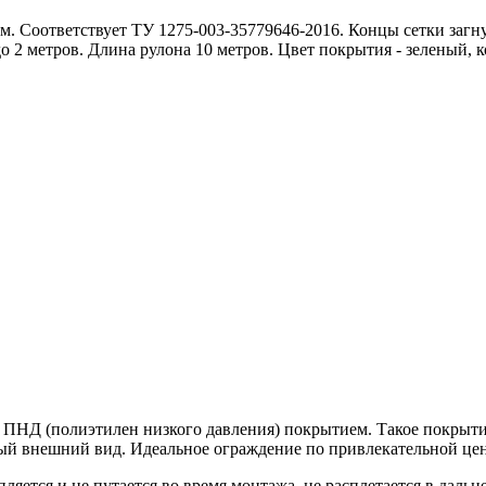
 Соответствует ТУ 1275-003-35779646-2016. Концы сетки загнут
до 2 метров. Длина рулона 10 метров. Цвет покрытия - зеленый,
с ПНД (полиэтилен низкого давления) покрытием. Такое покрыт
ый внешний вид. Идеальное ограждение по привлекательной цен
яется и не путается во время монтажа, не расплетается в дальне