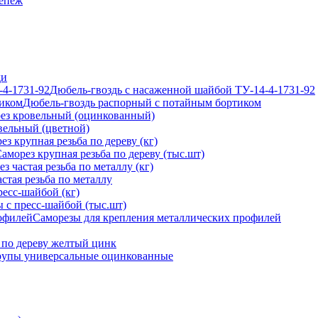
епеж
ди
Дюбель-гвоздь с насаженной шайбой ТУ-14-4-1731-92
Дюбель-гвоздь распорный с потайным бортиком
ез кровельный (оцинкованный)
вельный (цветной)
ез крупная резьба по дереву (кг)
аморез крупная резьба по дереву (тыс.шт)
з частая резьба по металлу (кг)
стая резьба по металлу
ресс-шайбой (кг)
 с пресс-шайбой (тыс.шт)
Саморезы для крепления металлических профилей
 по дереву желтый цинк
упы универсальные оцинкованные