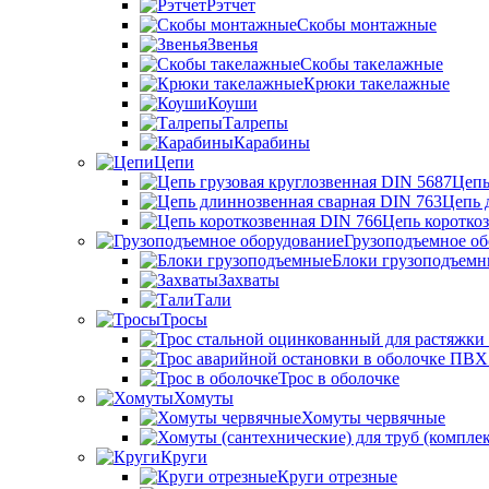
Рэтчет
Скобы монтажные
Звенья
Скобы такелажные
Крюки такелажные
Коуши
Талрепы
Карабины
Цепи
Цепь
Цепь 
Цепь коротко
Грузоподъемное об
Блоки грузоподъемн
Захваты
Тали
Тросы
Трос в оболочке
Хомуты
Хомуты червячные
Круги
Круги отрезные