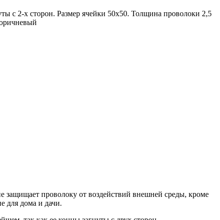
ы с 2-х сторон. Размер ячейки 50х50. Толщина проволоки 2,5
 коричневый
ие защищает проволоку от воздействий внешней среды, кроме
е для дома и дачи.
йшем, так как ее концы загнуты с двух сторон.