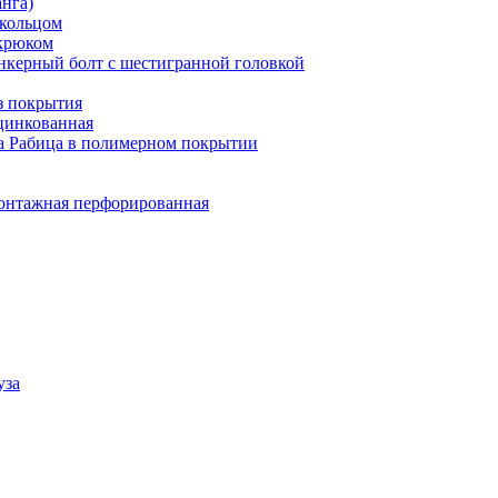
нга)
 кольцом
крюком
нкерный болт с шестигранной головкой
з покрытия
цинкованная
а Рабица в полимерном покрытии
онтажная перфорированная
уза