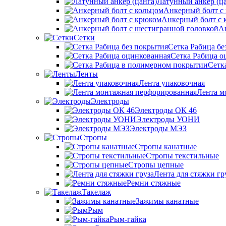
Латунный анкер (ца
Анкерный болт с
Анкерный болт с 
А
Сетки
Сетка Рабица бе
Сетка Рабица о
Сетк
Ленты
Лента упаковочная
Лента м
Электроды
Электроды ОК 46
Электроды УОНИ
Электроды МЭЗ
Стропы
Стропы канатные
Стропы текстильные
Стропы цепные
Лента для стяжки гр
Ремни стяжные
Такелаж
Зажимы канатные
Рым
Рым-гайка