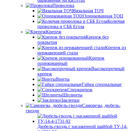
барабанные на кассетах
Проволока
Вязальная ТОЧ
Оцинкованная ТОЦ
Колючая
проволока и СББ Егоза
Крепеж
Крепеж без
покрытия
Крепеж из
нержавеющей стали
Крепеж
оцинкованный
Высокопрочный
крепеж
Винты
Гайки специальные
Спецкрепеж
Шплинты
Заклепки
Саморезы, дюбель-
гвозди
Дюбель-гвоздь с насаженной шайбой ТУ-14-