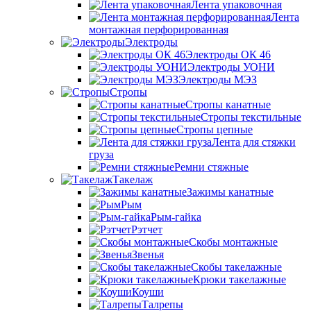
Лента упаковочная
Лента
монтажная перфорированная
Электроды
Электроды ОК 46
Электроды УОНИ
Электроды МЭЗ
Стропы
Стропы канатные
Стропы текстильные
Стропы цепные
Лента для стяжки
груза
Ремни стяжные
Такелаж
Зажимы канатные
Рым
Рым-гайка
Рэтчет
Скобы монтажные
Звенья
Скобы такелажные
Крюки такелажные
Коуши
Талрепы