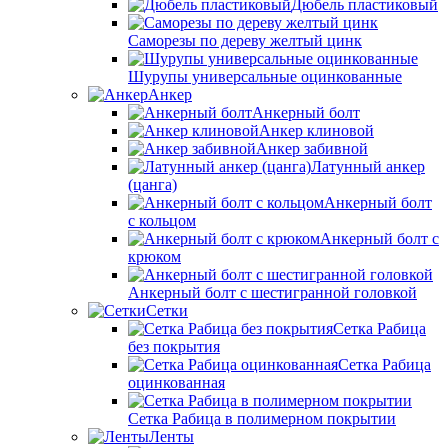
Дюбель пластиковый
Саморезы по дереву желтый цинк
Шурупы универсальные оцинкованные
Анкер
Анкерный болт
Анкер клиновой
Анкер забивной
Латунный анкер
(цанга)
Анкерный болт
с кольцом
Анкерный болт с
крюком
Анкерный болт с шестигранной головкой
Сетки
Сетка Рабица
без покрытия
Сетка Рабица
оцинкованная
Сетка Рабица в полимерном покрытии
Ленты