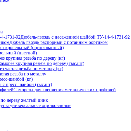
епеж
ди
Дюбель-гвоздь с насаженной шайбой ТУ-14-4-1731-92
Дюбель-гвоздь распорный с потайным бортиком
ез кровельный (оцинкованный)
вельный (цветной)
ез крупная резьба по дереву (кг)
аморез крупная резьба по дереву (тыс.шт)
з частая резьба по металлу (кг)
стая резьба по металлу
ресс-шайбой (кг)
 с пресс-шайбой (тыс.шт)
Саморезы для крепления металлических профилей
 по дереву желтый цинк
упы универсальные оцинкованные