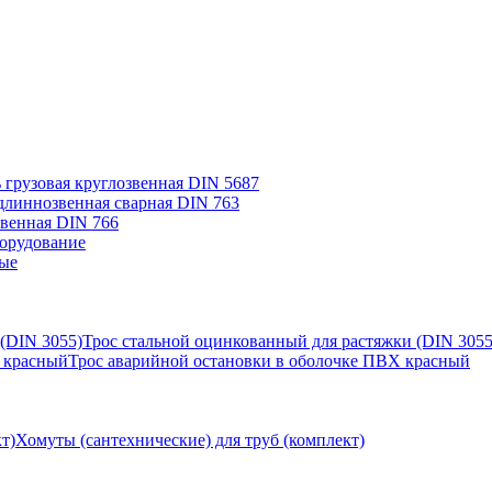
 грузовая круглозвенная DIN 5687
длиннозвенная сварная DIN 763
звенная DIN 766
орудование
ые
Трос стальной оцинкованный для растяжки (DIN 3055
Трос аварийной остановки в оболочке ПВХ красный
Хомуты (сантехнические) для труб (комплект)