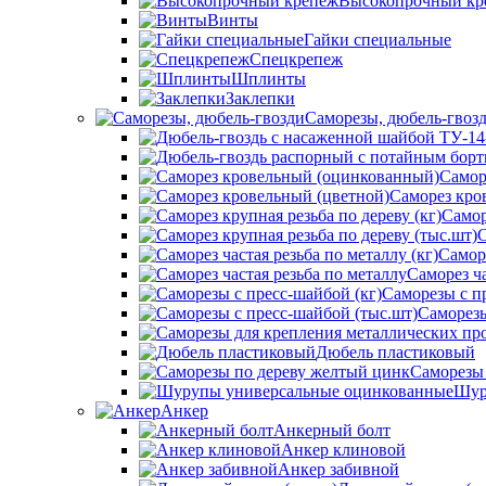
Высокопрочный кр
Винты
Гайки специальные
Спецкрепеж
Шплинты
Заклепки
Саморезы, дюбель-гвоз
Самор
Саморез кро
Самор
С
Саморе
Саморез ча
Саморезы с п
Саморезы
Дюбель пластиковый
Саморезы
Шур
Анкер
Анкерный болт
Анкер клиновой
Анкер забивной