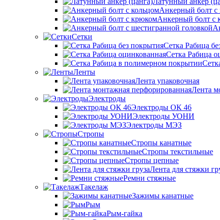
Латунный анкер (ца
Анкерный болт с
Анкерный болт с 
А
Сетки
Сетка Рабица бе
Сетка Рабица о
Сетк
Ленты
Лента упаковочная
Лента м
Электроды
Электроды ОК 46
Электроды УОНИ
Электроды МЭЗ
Стропы
Стропы канатные
Стропы текстильные
Стропы цепные
Лента для стяжки гр
Ремни стяжные
Такелаж
Зажимы канатные
Рым
Рым-гайка