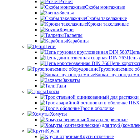
Рэтчет
Скобы монтажные
Звенья
Скобы такелажные
Крюки такелажные
Коуши
Талрепы
Карабины
Цепи
Цепь
Цепь 
Цепь коротко
Грузоподъемное об
Блоки грузоподъемн
Захваты
Тали
Тросы
Трос в оболочке
Хомуты
Хомуты червячные
Круги
Круги отрезные