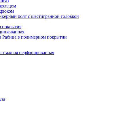
нга)
 кольцом
крюком
нкерный болт с шестигранной головкой
з покрытия
цинкованная
а Рабица в полимерном покрытии
онтажная перфорированная
уза